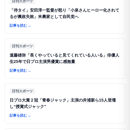
日刊スポーツ
「侍タイ」安田淳一監督が怒り「小泉さんヒーロー化されて
るが農政失敗」米農家として自民党へ
記事を読む
→
日刊スポーツ
遠藤雄弥「長くやっていると見てくれている人いる」俳優人
生25年で日プロ主演男優賞に感無量
記事を読む
→
日刊スポーツ
日プロ大賞２冠「青春ジャック」主演の井浦新ら15人登壇
し“授賞式ジャック”
記事を読む
→