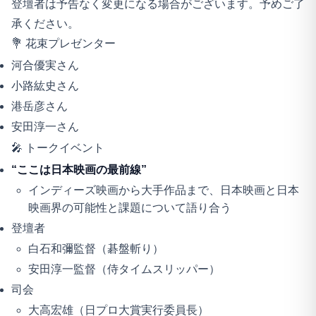
登壇者は予告なく変更になる場合がございます。予めご了
承ください。
💐 花束プレゼンター
河合優実さん
小路紘史さん
港岳彦さん
安田淳一さん
🎤 トークイベント
“ここは日本映画の最前線”
インディーズ映画から大手作品まで、日本映画と日本
映画界の可能性と課題について語り合う
登壇者
白石和彌監督（碁盤斬り）
安田淳一監督（侍タイムスリッパー）
司会
大高宏雄（日プロ大賞実行委員長）