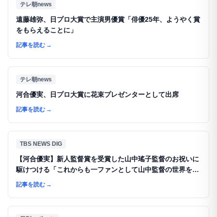
テレ朝news
遠藤雄弥、日プロ大賞で主演男優賞「俳優25年、ようやく賞
をもらえることに」
記事を読む
→
テレ朝news
河合優実、日プロ大賞に花束プレゼンターとして出席
記事を読む
→
TBS NEWS DIG
【河合優実】新人監督賞を受賞した山中瑤子監督のお祝いに
駆けつける「これからも一ファンとして山中監督の世界を見
るのが凄く楽しみ」
記事を読む
→