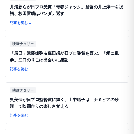
井浦新らが日プロ受賞「青春ジャック」監督の井上淳一を祝
福、杉田雷麟はバンダナ返す
記事を読む
→
映画ナタリー
「辰巳」遠藤雄弥＆森田想が日プロ受賞を喜ぶ、「愛に乱
暴」江口のりこは出会いに感謝
記事を読む
→
映画ナタリー
呉美保が日プロ監督賞に輝く、山中瑶子は「ナミビアの砂
漠」で映画作りの楽しさ覚える
記事を読む
→