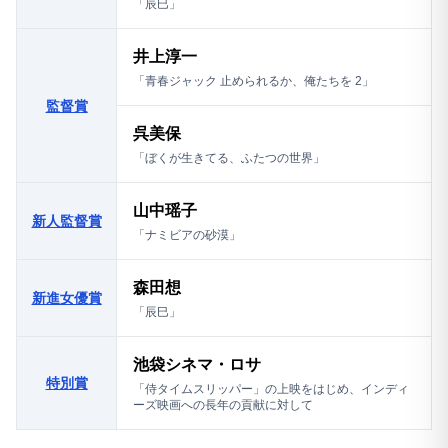
「辰巳」
井上淳一
「青春ジャック 止められるか、俺たちを 2」
監督賞
呉美保
「ぼくが生きてる、ふたつの世界」
山中瑶子
新人監督賞
「ナミビアの砂漠」
森田想
新進女優賞
「辰巳」
池袋シネマ・ロサ
特別賞
「侍タイムスリッパー」の上映をはじめ、インディ
ーズ映画への長年の貢献に対して