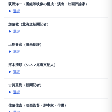
荻野洋一（番組等映像の構成・演出・映画評論家）
選評
加藤敦（北海道新聞記者）
選評
上島春彦（映画批評）
選評
河本清順（シネマ尾道支配人）
選評
古賀重樹（新聞記者）
選評
佐藤佐吉（映画監督・脚本家・俳優）