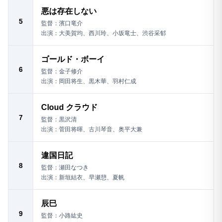
悪は存在しない
5
監督：濱口竜介
出演：大美賀均、西川玲、小坂竜士、渋谷采郁
ゴールド・ボーイ
6
監督：金子修介
出演：岡田将生、黒木華、羽村仁成
Cloud クラウド
7
監督：黒沢清
出演：菅田将暉、古川琴音、奥平大兼
違国日記
8
監督：瀬田なつき
出演：新垣結衣、早瀬憩、夏帆
辰巳
9
監督：小路紘史