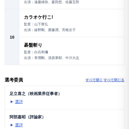
出演：遠藤雄弥、森田想、佐藤五郎
カラオケ行こ!
監督：山下敦弘
出演：綾野剛、齋藤潤、芳根京子
10
碁盤斬り
監督：白石和彌
出演：草彅剛、清原果耶、中川大志
選考委員
すべて開く
|
すべて閉じる
足立喜之（映画業界従事者）
選評
阿部嘉昭（評論家）
選評