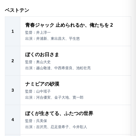
ベストテン
青春ジャック 止められるか、俺たちを 2
1
監督：井上淳一
出演：井浦新、東出昌大、芋生悠
ぼくのお日さま
2
監督：奥山大史
出演：越山敬達、中西希亜良、池松壮亮
ナミビアの砂漠
3
監督：山中瑶子
出演：河合優実、金子大地、寛一郎
ぼくが生きてる、ふたつの世界
4
監督：呉美保
出演：吉沢亮、忍足亜希子、今井彰人